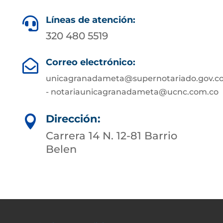
Líneas de atención:

320 480 5519
Correo electrónico:

unicagranadameta@supernotariado.gov.c
- notariaunicagranadameta@ucnc.com.co
Dirección:

Carrera 14 N. 12-81 Barrio
Belen