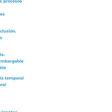
os procesos
res
clusión.
do
és.
nembargable
ble
ís temporal
ral