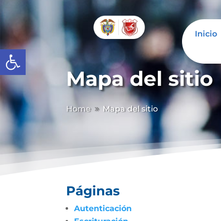
Inicio
Abrir barra de herramientas
Mapa del sitio
Home
Mapa del sitio
9
Páginas
Autenticación