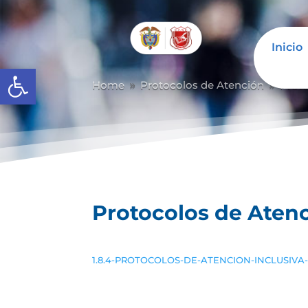
Inicio
Abrir barra de herramientas
Home
Protocolos de Atención
Prot
9
9
Protocolos de Aten
1.8.4-PROTOCOLOS-DE-ATENCION-INCLUSIVA