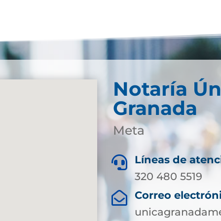
Notaría Ún
Granada
Meta
Líneas de atenc

320 480 5519
Correo electrón

unicagranadame