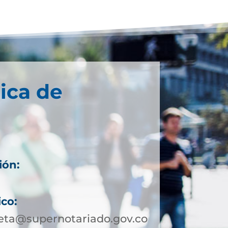
ica de
ión:
ico:
ta@supernotariado.gov.co