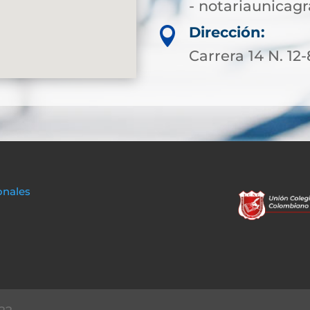
- notariaunica
Dirección:

Carrera 14 N. 12
onales