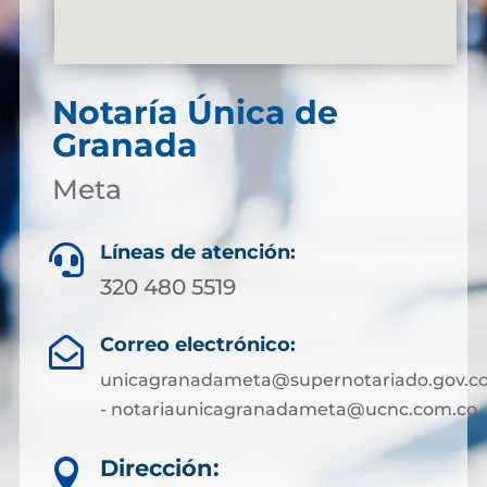
Notaría Única de
Granada
Meta
Líneas de atención:

320 480 5519
Correo electrónico:

unicagranadameta@supernotariado.gov.c
- notariaunicagranadameta@ucnc.com.co
Dirección:
