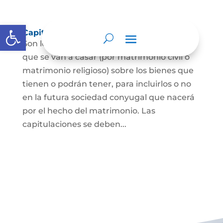
Abrir barra de herramientas
Capitulaciones Matrimoniales
Son los acuerdos que hacen las personas
que se van a casar (por matrimonio civil o
matrimonio religioso) sobre los bienes que
tienen o podrán tener, para incluirlos o no
en la futura sociedad conyugal que nacerá
por el hecho del matrimonio. Las
capitulaciones se deben...