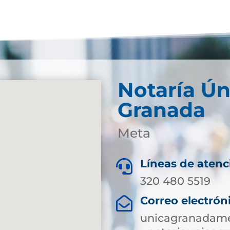
Notaría Ún
Granada
Meta
Líneas de atenc

320 480 5519
Correo electrón

unicagranadame