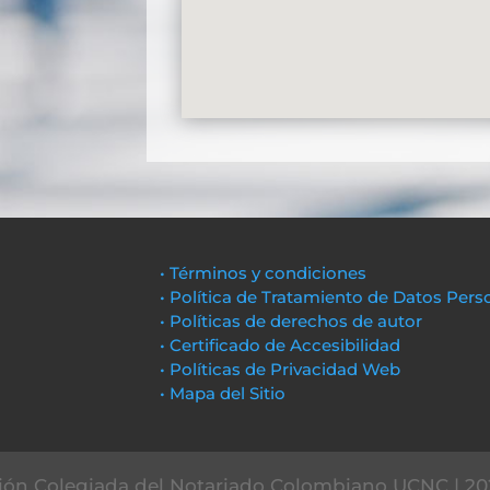
• Términos y condiciones
• Política de Tratamiento de Datos Pers
• Políticas de derechos de autor
• Certificado de Accesibilidad
• Políticas de Privacidad Web
• Mapa del Sitio
ón Colegiada del Notariado Colombiano UCNC | 20