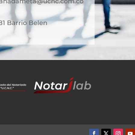
granadameta@ucnc.com.co
-81 Barrio Belen