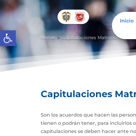
Inicio
Abrir barra de herramientas
Home
Capitulaciones Matrimoniales
9
Capitulaciones Mat
Son los acuerdos que hacen las person
tienen o podrán tener, para incluirlos 
capitulaciones se deben hacer ante no