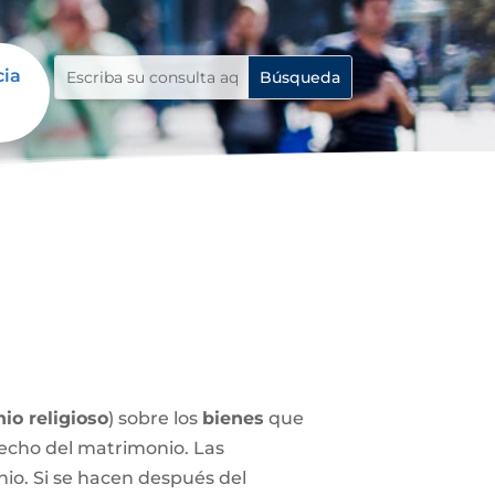
cia
io religioso
) sobre los
bienes
que
echo del matrimonio. Las
nio. Si se hacen después del