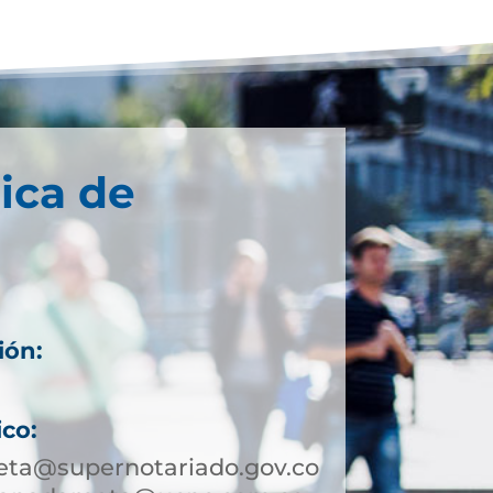
ica de
ión:
ico:
ta@supernotariado.gov.co