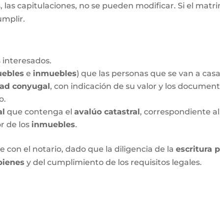
las capitulaciones, no se pueden modificar. Si el matrim
umplir.
 interesados.
ebles
e
inmuebles
) que las personas que se van a cas
dad conyugal
, con indicación de su valor y los documen
o.
al
que contenga el
avalúo catastral
, correspondiente al
or de los
inmuebles
.
 con el notario, dado que la diligencia de la
escritura 
bienes
y del cumplimiento de los requisitos legales.