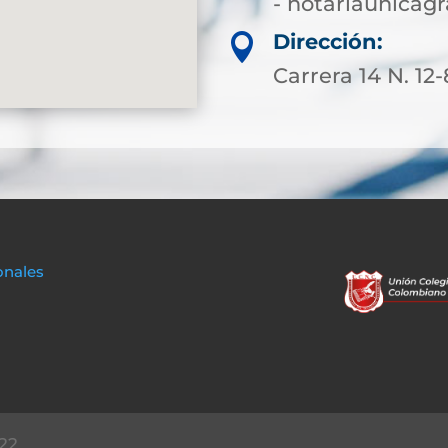
- notariaunica
Dirección:

Carrera 14 N. 12
onales
22