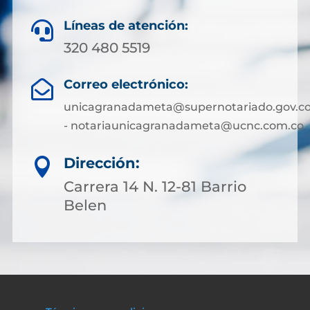
Líneas de atención:

320 480 5519
Correo electrónico:

unicagranadameta@supernotariado.gov.c
- notariaunicagranadameta@ucnc.com.co
Dirección:

Carrera 14 N. 12-81 Barrio
Belen