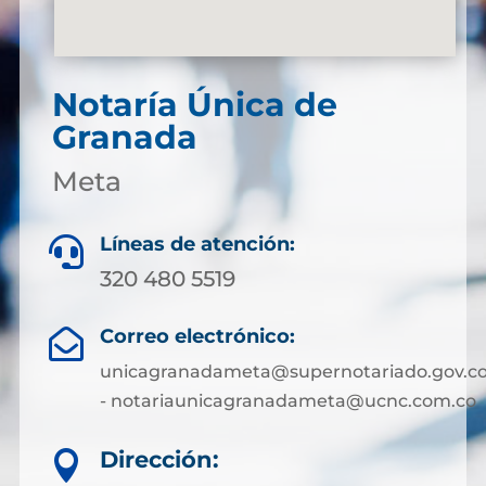
Notaría Única de
Granada
Meta
Líneas de atención:

320 480 5519
Correo electrónico:

unicagranadameta@supernotariado.gov.c
- notariaunicagranadameta@ucnc.com.co
Dirección:
