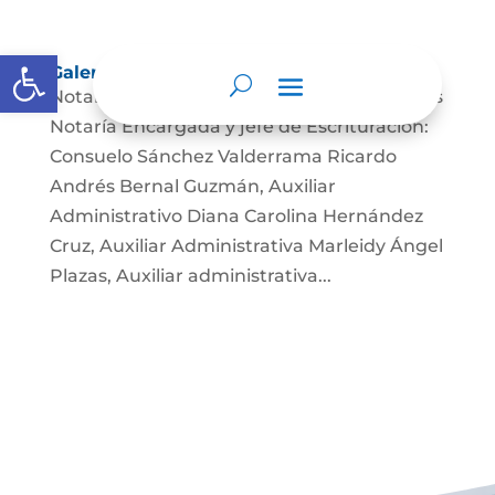
Abrir barra de herramientas
Galería
Notario: Dr. Jaime Alexander Guzmán Rojas
Notaría Encargada y jefe de Escrituración:
Consuelo Sánchez Valderrama Ricardo
Andrés Bernal Guzmán, Auxiliar
Administrativo Diana Carolina Hernández
Cruz, Auxiliar Administrativa Marleidy Ángel
Plazas, Auxiliar administrativa...