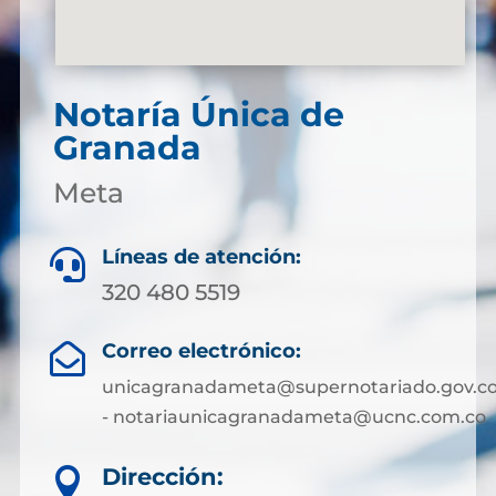
Notaría Única de
Granada
Meta
Líneas de atención:

320 480 5519
Correo electrónico:

unicagranadameta@supernotariado.gov.c
- notariaunicagranadameta@ucnc.com.co
Dirección:
