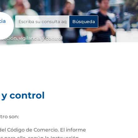
cia
cción, vigilancia y control
 y control
tro son:
 del Código de Comercio. El informe