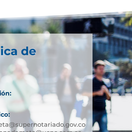
ica de
ión:
ico:
ta@supernotariado.gov.co