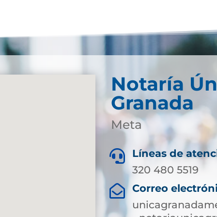
Notaría Ún
Granada
Meta
Líneas de atenc

320 480 5519
Correo electrón

unicagranadame