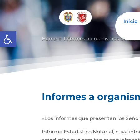
Inicio
Abrir barra de herramientas
Home
Informes a organismos de inspec
9
Informes a organism
«Los informes que presentan los Señor
Informe Estadistico Notarial, cuya inf