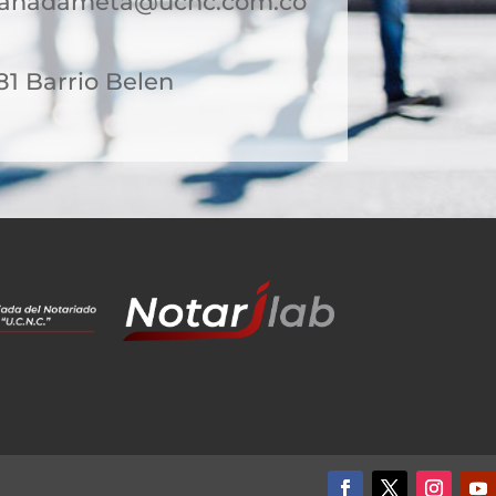
granadameta@ucnc.com.co
-81 Barrio Belen