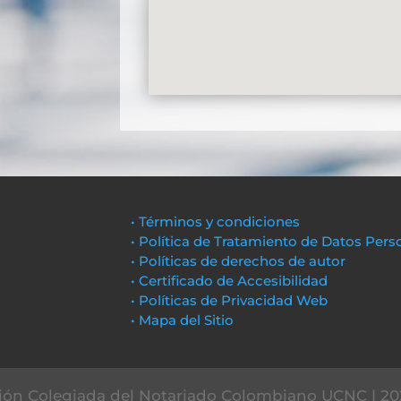
• Términos y condiciones
• Política de Tratamiento de Datos Pers
• Políticas de derechos de autor
• Certificado de Accesibilidad
• Políticas de Privacidad Web
• Mapa del Sitio
ón Colegiada del Notariado Colombiano UCNC | 20