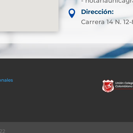
- notariaunica
Dirección:

Carrera 14 N. 12
onales
22