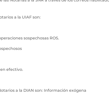
as Notarías a la SNR a través de los correos habilitados
tarios a la UIAF son:
operaciones sospechosas ROS.
sospechosos
en efectivo.
Notarios a la DIAN son: Información exógena