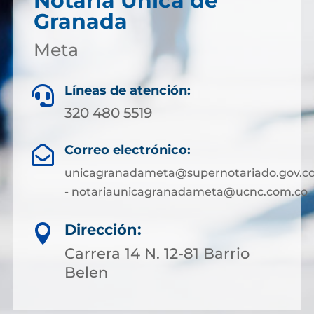
Notaría Única de
Granada
Meta
Líneas de atención:

320 480 5519
Correo electrónico:

unicagranadameta@supernotariado.gov.c
- notariaunicagranadameta@ucnc.com.co
Dirección:

Carrera 14 N. 12-81 Barrio
Belen