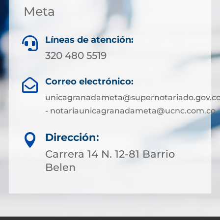
Meta
Líneas de atención:

320 480 5519
Correo electrónico:

unicagranadameta@supernotariado.gov.c
- notariaunicagranadameta@ucnc.com.co
Dirección:

Carrera 14 N. 12-81 Barrio
Belen