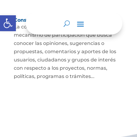
Abrir barra de herramientas
Consulta ciudadana
La consulta a la ciudadanía es un
mecanismo de participación que busca
conocer las opiniones, sugerencias o
propuestas, comentarios y aportes de los
usuarios, ciudadanos y grupos de interés
con respecto a los proyectos, normas,
políticas, programas o trámites...