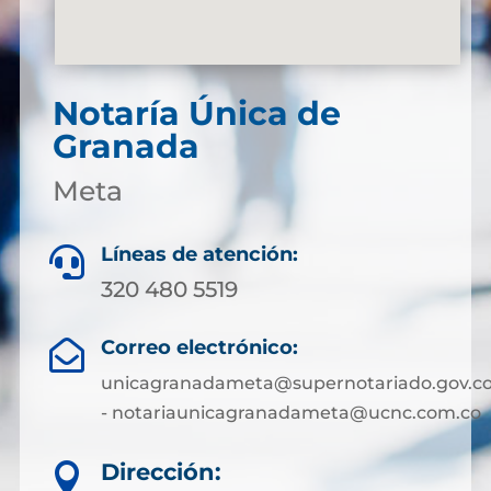
Notaría Única de
Granada
Meta
Líneas de atención:

320 480 5519
Correo electrónico:

unicagranadameta@supernotariado.gov.c
- notariaunicagranadameta@ucnc.com.co
Dirección:
