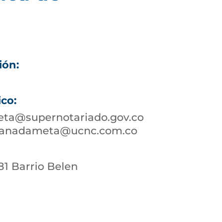
ión:
ico:
ta@supernotariado.gov.co
granadameta@ucnc.com.co
-81 Barrio Belen