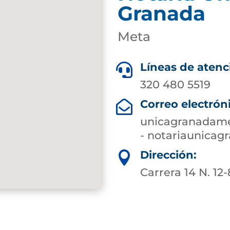
Granada
Meta
Líneas de atenc

320 480 5519
Correo electrón

unicagranadame
- notariaunica
Dirección:

Carrera 14 N. 12