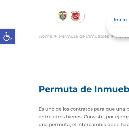
Inicio
Abrir barra de herramientas
Home
Permuta de Inmuebles
Permu
9
9
Permuta de Inmueb
Es uno de los contratos para que una p
entre otros bienes. Consiste, por ejem
una permuta, el intercambio debe hacer