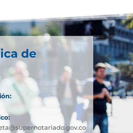
ica de
ión:
ico:
ta@supernotariado.gov.co