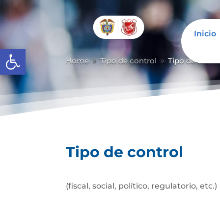
Inicio
Abrir barra de herramientas
Home
Tipo de control
Tipo de contr
9
9
Tipo de control
(fiscal, social, político, regulatorio, etc.)