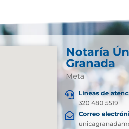
Notaría Ún
Granada
Meta
Líneas de atenc

320 480 5519
Correo electrón

unicagranadame