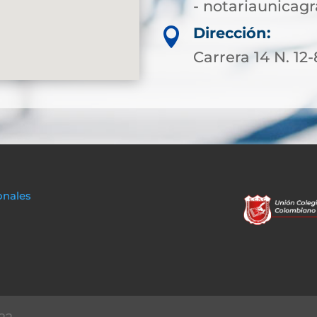
- notariaunica
Dirección:

Carrera 14 N. 12
onales