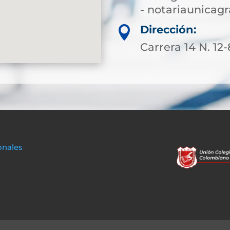
- notariaunica
Dirección:

Carrera 14 N. 12
onales