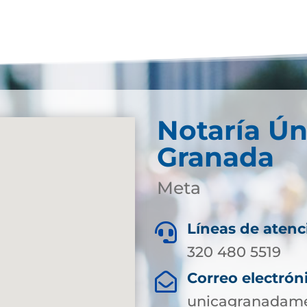
Notaría Ún
Granada
Meta
Líneas de atenc

320 480 5519
Correo electrón

unicagranadame