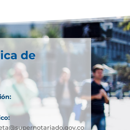
ica de
ión:
ico:
ta@supernotariado.gov.co