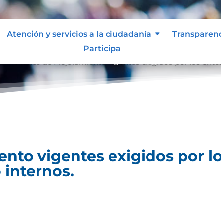
Atención y servicios a la ciudadanía
Transparen
Participa
es
Planes de Mejoramiento vigentes exigidos por los entes
9
nto vigentes exigidos por lo
 internos.