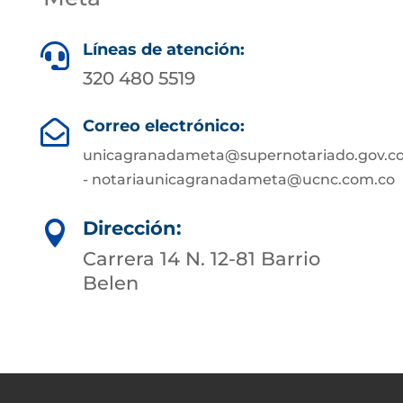
Líneas de atención:

320 480 5519
Correo electrónico:

unicagranadameta@supernotariado.gov.c
- notariaunicagranadameta@ucnc.com.co
Dirección:

Carrera 14 N. 12-81 Barrio
Belen