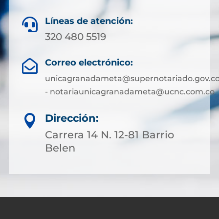
Líneas de atención:

320 480 5519
Correo electrónico:

unicagranadameta@supernotariado.gov.c
- notariaunicagranadameta@ucnc.com.co
Dirección:

Carrera 14 N. 12-81 Barrio
Belen