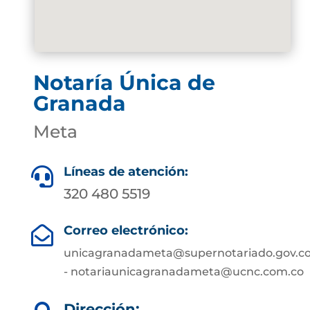
Notaría Única de
Granada
Meta
Líneas de atención:

320 480 5519
Correo electrónico:

unicagranadameta@supernotariado.gov.c
- notariaunicagranadameta@ucnc.com.co
Dirección: