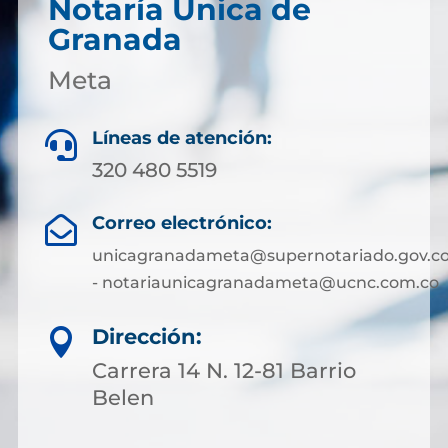
Notaría Única de
Granada
Meta
Líneas de atención:

320 480 5519
Correo electrónico:

unicagranadameta@supernotariado.gov.c
- notariaunicagranadameta@ucnc.com.co
Dirección:

Carrera 14 N. 12-81 Barrio
Belen