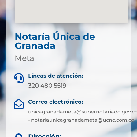
Notaría Única de
Granada
Meta
Líneas de atención:

320 480 5519
Correo electrónico:

unicagranadameta@supernotariado.gov.c
- notariaunicagranadameta@ucnc.com.co
Dirección: